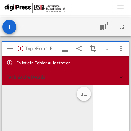
Toggl
navig
1
Mirador
TypeError: Failed to fetch
Viewer
Es ist ein Fehler aufgetreten
Technische Details