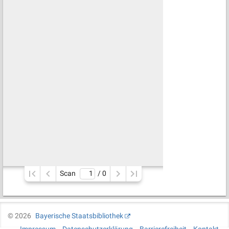
Scan
/ 
0
©
2026
Bayerische Staatsbibliothek
Impressum
Datenschutzerklärung
Barrierefreiheit
Kontakt