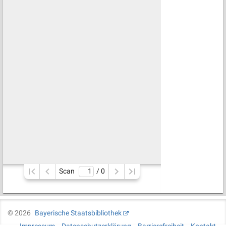
Scan
/ 
0
©
2026
Bayerische Staatsbibliothek
Impressum
Datenschutzerklärung
Barrierefreiheit
Kontakt