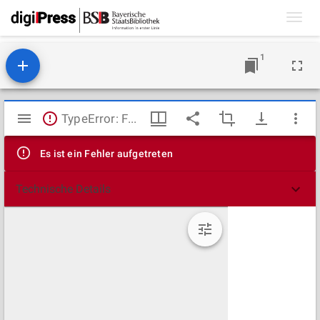
Toggl
navig
1
Mirador
TypeError: Failed to fetch
Viewer
Es ist ein Fehler aufgetreten
Technische Details