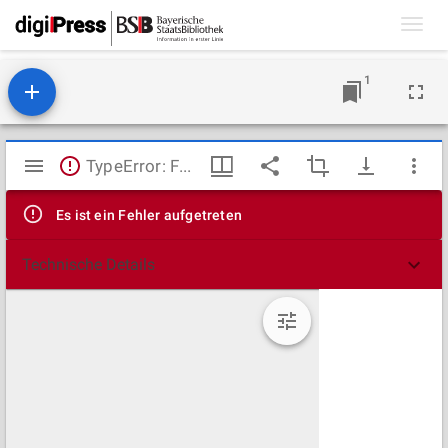
Toggl
navig
1
Mirador
TypeError: Failed to fetch
Viewer
Es ist ein Fehler aufgetreten
Technische Details