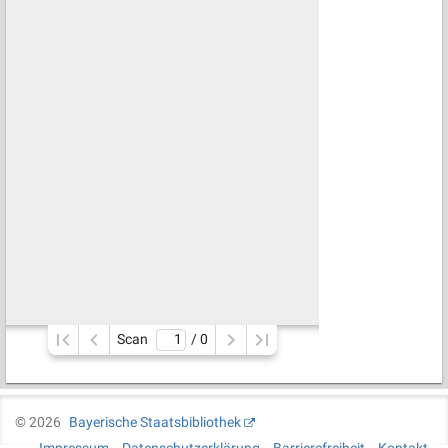
Scan
/ 
0
©
2026
Bayerische Staatsbibliothek
Impressum
Datenschutzerklärung
Barrierefreiheit
Kontakt