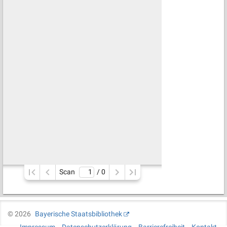
Scan
/ 
0
©
2026
Bayerische Staatsbibliothek
Impressum
Datenschutzerklärung
Barrierefreiheit
Kontakt