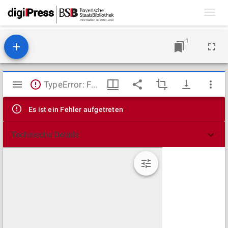
Toggl
navig
1
Mirador
TypeError: Failed to fetch
Viewer
Es ist ein Fehler aufgetreten
Technische Details