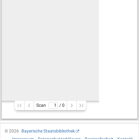
Scan
/ 
0
©
2026
Bayerische Staatsbibliothek
Impressum
Datenschutzerklärung
Barrierefreiheit
Kontakt