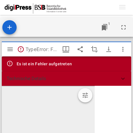
Toggl
navig
1
Mirador
TypeError: Failed to fetch
Viewer
Es ist ein Fehler aufgetreten
Technische Details