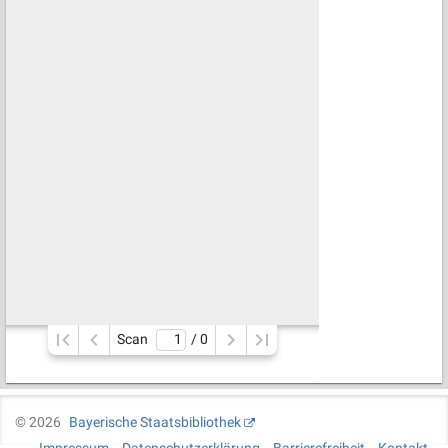
Scan
/ 
0
©
2026
Bayerische Staatsbibliothek
Impressum
Datenschutzerklärung
Barrierefreiheit
Kontakt