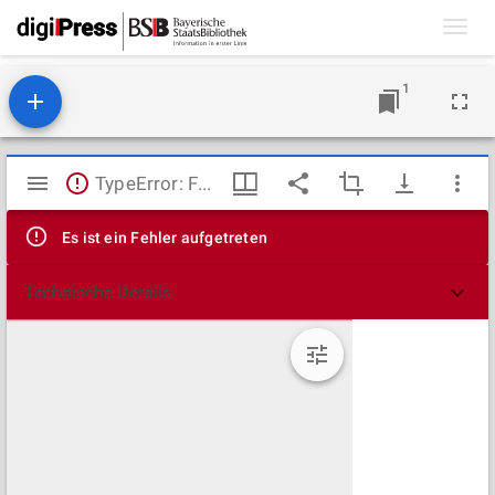
Toggl
navig
1
Mirador
TypeError: Failed to fetch
Viewer
Es ist ein Fehler aufgetreten
Technische Details