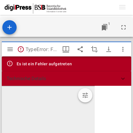
Toggl
navig
1
Mirador
TypeError: Failed to fetch
Viewer
Es ist ein Fehler aufgetreten
Technische Details