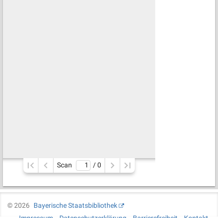
Scan
/ 
0
©
2026
Bayerische Staatsbibliothek
Impressum
Datenschutzerklärung
Barrierefreiheit
Kontakt