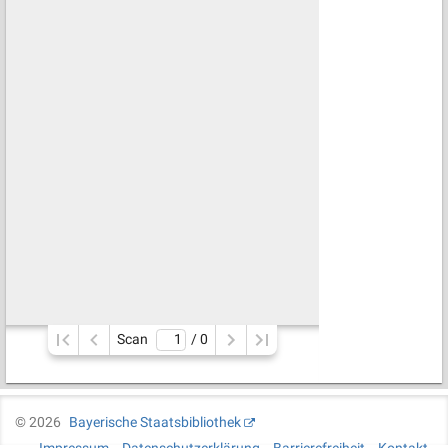
Scan
/ 
0
©
2026
Bayerische Staatsbibliothek
Impressum
Datenschutzerklärung
Barrierefreiheit
Kontakt