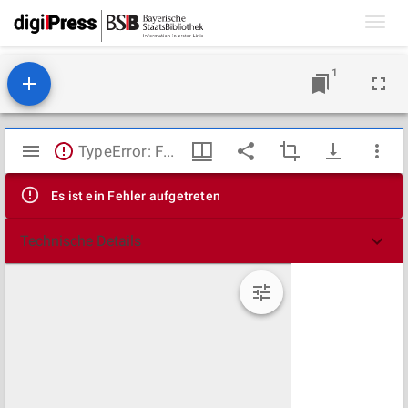
Toggl
navig
1
Mirador
TypeError: Failed to fetch
Viewer
Es ist ein Fehler aufgetreten
Technische Details