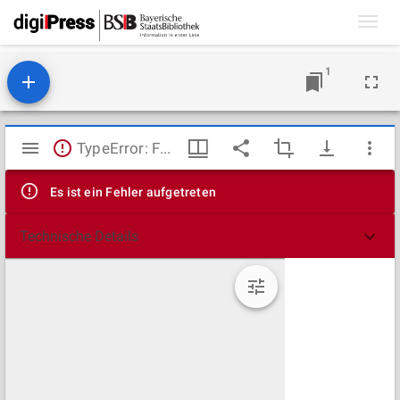
Toggl
navig
1
Mirador
TypeError: Failed to fetch
Viewer
Es ist ein Fehler aufgetreten
Technische Details