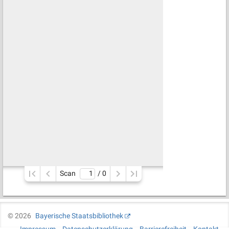
Scan
/ 
0
©
2026
Bayerische Staatsbibliothek
Impressum
Datenschutzerklärung
Barrierefreiheit
Kontakt