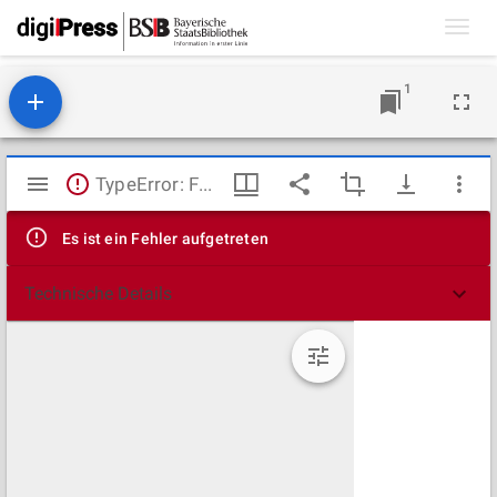
Toggl
navig
1
Mirador
TypeError: Failed to fetch
Viewer
Es ist ein Fehler aufgetreten
Technische Details