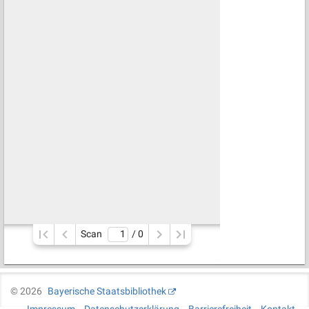
Scan
/ 
0
©
2026
Bayerische Staatsbibliothek
Impressum
Datenschutzerklärung
Barrierefreiheit
Kontakt