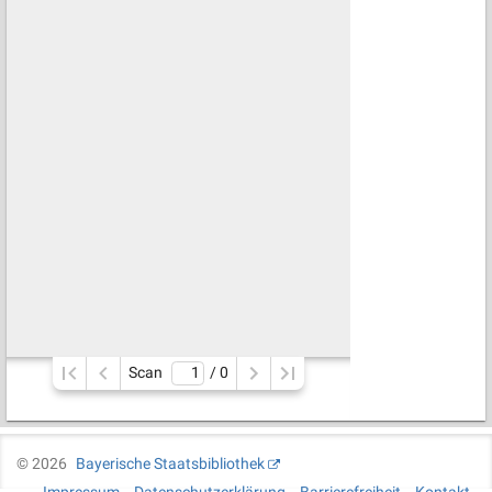
Scan
/ 
0
©
2026
Bayerische Staatsbibliothek
Impressum
Datenschutzerklärung
Barrierefreiheit
Kontakt