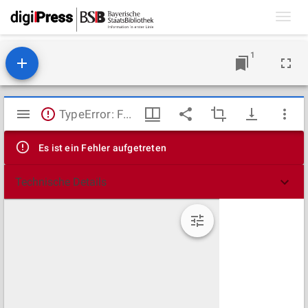
Toggl
navig
1
Mirador
TypeError: Failed to fetch
Viewer
Es ist ein Fehler aufgetreten
Technische Details