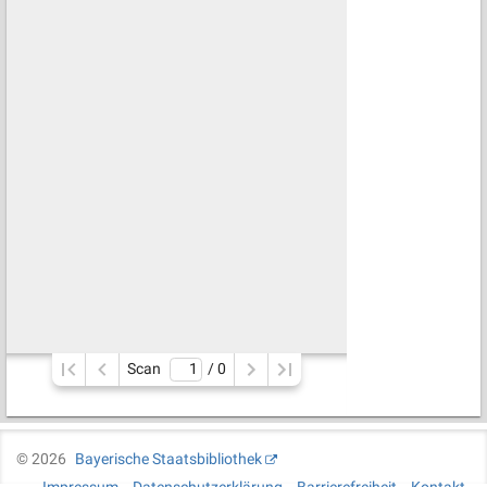
Scan
/ 
0
©
2026
Bayerische Staatsbibliothek
Impressum
Datenschutzerklärung
Barrierefreiheit
Kontakt