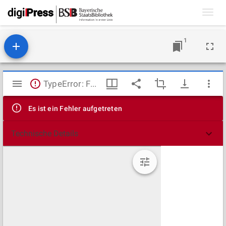
Toggl
navig
1
Mirador
TypeError: Failed to fetch
Viewer
Es ist ein Fehler aufgetreten
Technische Details