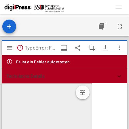
Toggl
navig
1
Mirador
TypeError: Failed to fetch
Viewer
Es ist ein Fehler aufgetreten
Technische Details