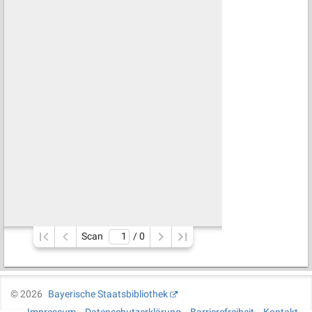
Scan
/ 
0
©
2026
Bayerische Staatsbibliothek
Impressum
Datenschutzerklärung
Barrierefreiheit
Kontakt