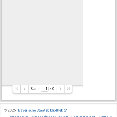
Scan
/ 
0
©
2026
Bayerische Staatsbibliothek
Impressum
Datenschutzerklärung
Barrierefreiheit
Kontakt