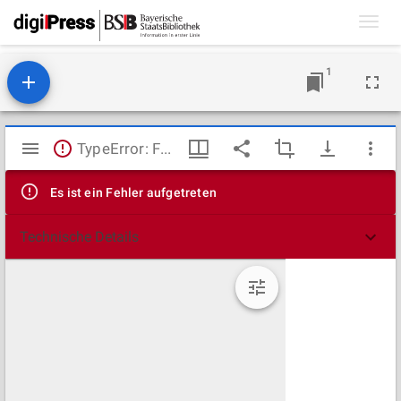
Toggl
navig
1
Mirador
TypeError: Failed to fetch
Viewer
Es ist ein Fehler aufgetreten
Technische Details