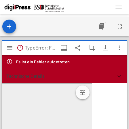
Toggl
navig
1
Mirador
TypeError: Failed to fetch
Viewer
Es ist ein Fehler aufgetreten
Technische Details