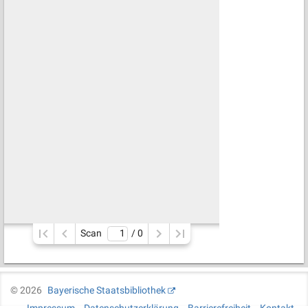
Scan
/ 
0
©
2026
Bayerische Staatsbibliothek
Impressum
Datenschutzerklärung
Barrierefreiheit
Kontakt