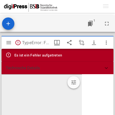
Toggl
navig
1
Mirador
TypeError: Failed to fetch
Viewer
Es ist ein Fehler aufgetreten
Technische Details