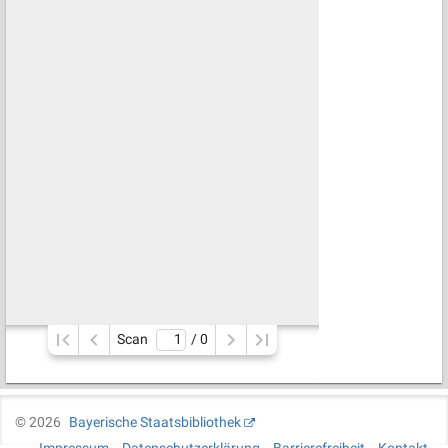
Scan
/ 
0
©
2026
Bayerische Staatsbibliothek
Impressum
Datenschutzerklärung
Barrierefreiheit
Kontakt