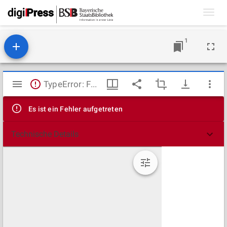
Toggl
navig
1
Mirador
TypeError: Failed to fetch
Viewer
Es ist ein Fehler aufgetreten
Technische Details