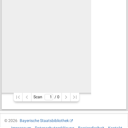
Scan
/ 
0
©
2026
Bayerische Staatsbibliothek
Impressum
Datenschutzerklärung
Barrierefreiheit
Kontakt