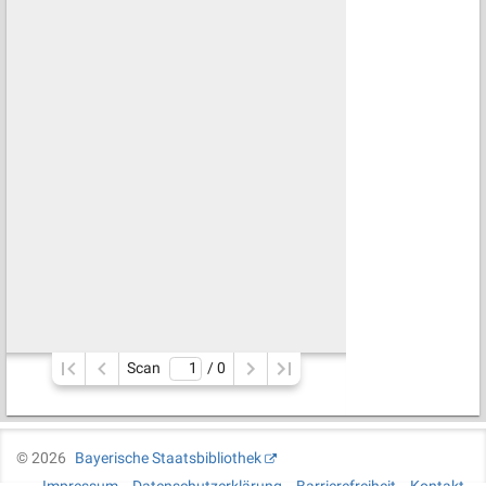
Scan
/ 
0
©
2026
Bayerische Staatsbibliothek
Impressum
Datenschutzerklärung
Barrierefreiheit
Kontakt