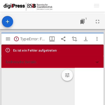
Toggl
navig
1
Mirador
TypeError: Failed to fetch
Viewer
Es ist ein Fehler aufgetreten
Technische Details