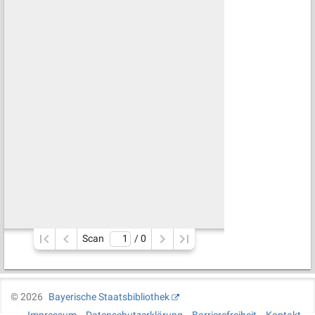
Scan
/ 
0
©
2026
Bayerische Staatsbibliothek
Impressum
Datenschutzerklärung
Barrierefreiheit
Kontakt