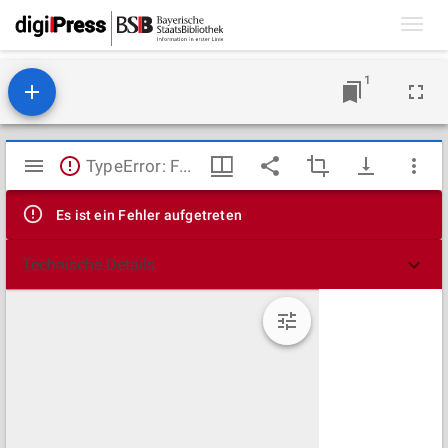
Toggl
navig
1
Mirador
TypeError: Failed to fetch
Viewer
Es ist ein Fehler aufgetreten
Technische Details