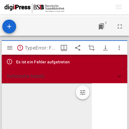
Toggl
navig
1
Mirador
TypeError: Failed to fetch
Viewer
Es ist ein Fehler aufgetreten
Technische Details