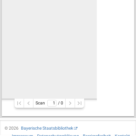
Scan
/ 
0
©
2026
Bayerische Staatsbibliothek
Impressum
Datenschutzerklärung
Barrierefreiheit
Kontakt