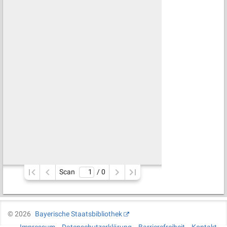
Scan
/ 
0
©
2026
Bayerische Staatsbibliothek
Impressum
Datenschutzerklärung
Barrierefreiheit
Kontakt