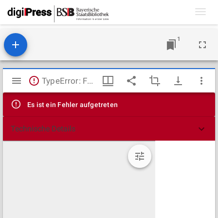
Toggl
navig
1
Mirador
TypeError: Failed to fetch
Viewer
Es ist ein Fehler aufgetreten
Technische Details