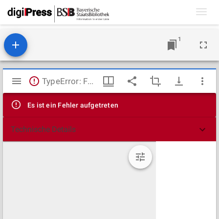
Toggl
navig
1
Mirador
TypeError: Failed to fetch
Viewer
Es ist ein Fehler aufgetreten
Technische Details