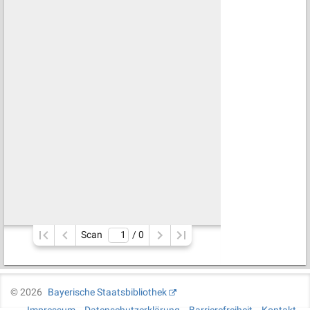
Scan
/ 
0
©
2026
Bayerische Staatsbibliothek
Impressum
Datenschutzerklärung
Barrierefreiheit
Kontakt