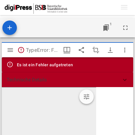
Toggl
navig
1
Mirador
TypeError: Failed to fetch
Viewer
Es ist ein Fehler aufgetreten
Technische Details