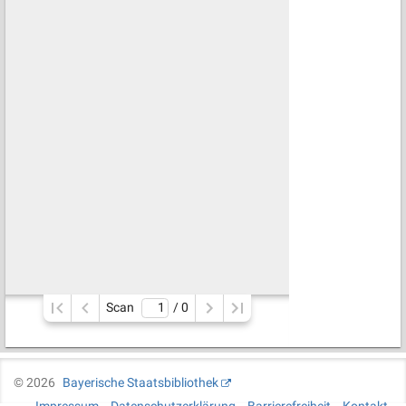
Scan
/ 
0
©
2026
Bayerische Staatsbibliothek
Impressum
Datenschutzerklärung
Barrierefreiheit
Kontakt