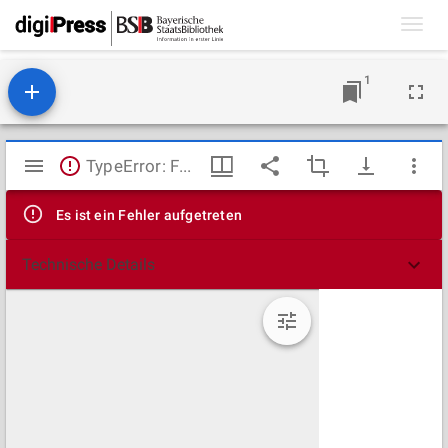
Toggl
navig
1
Mirador
TypeError: Failed to fetch
Viewer
Es ist ein Fehler aufgetreten
Technische Details