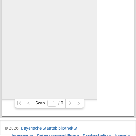
Scan
/ 
0
©
2026
Bayerische Staatsbibliothek
Impressum
Datenschutzerklärung
Barrierefreiheit
Kontakt