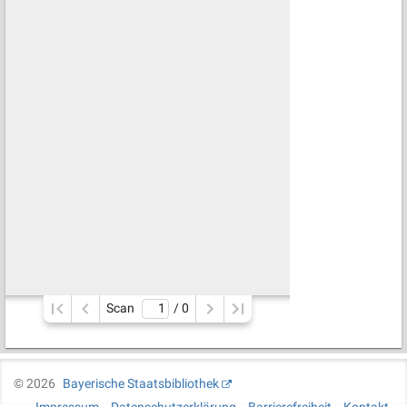
Scan
/ 
0
©
2026
Bayerische Staatsbibliothek
Impressum
Datenschutzerklärung
Barrierefreiheit
Kontakt