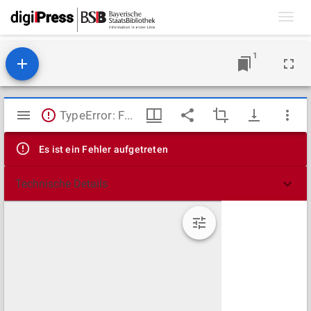
Toggl
navig
1
Mirador
TypeError: Failed to fetch
Viewer
Es ist ein Fehler aufgetreten
Technische Details