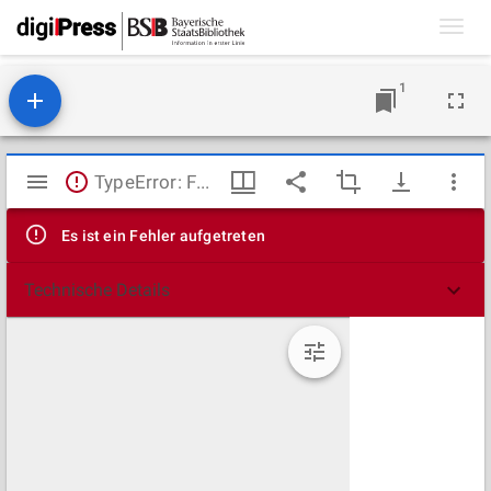
Toggl
navig
1
Mirador
TypeError: Failed to fetch
Viewer
Es ist ein Fehler aufgetreten
Technische Details