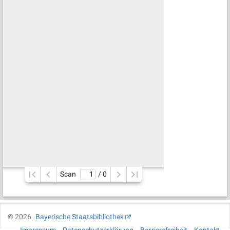
Scan
/ 
0
©
2026
Bayerische Staatsbibliothek
Impressum
Datenschutzerklärung
Barrierefreiheit
Kontakt