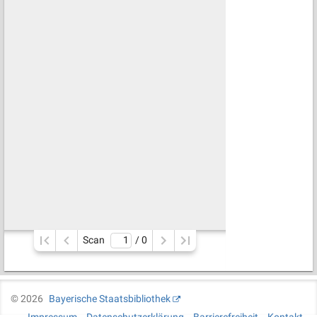
Scan
/ 
0
©
2026
Bayerische Staatsbibliothek
Impressum
Datenschutzerklärung
Barrierefreiheit
Kontakt