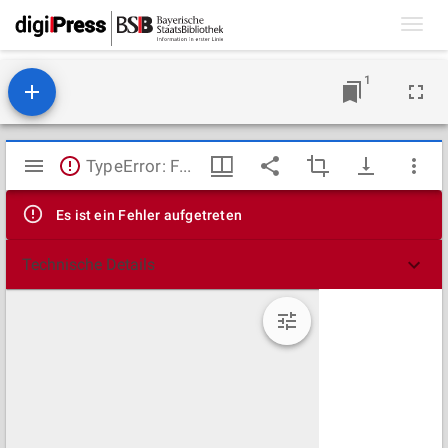
Toggl
navig
1
Mirador
TypeError: Failed to fetch
Viewer
Es ist ein Fehler aufgetreten
Technische Details