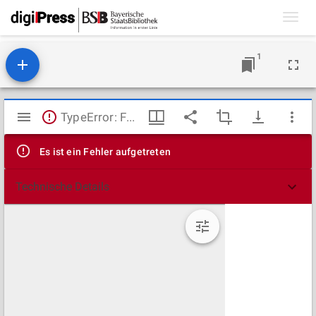
Toggl
navig
1
Mirador
TypeError: Failed to fetch
Viewer
Es ist ein Fehler aufgetreten
Technische Details