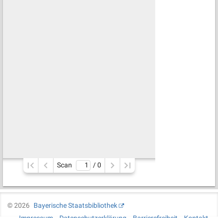
Scan
/ 
0
©
2026
Bayerische Staatsbibliothek
Impressum
Datenschutzerklärung
Barrierefreiheit
Kontakt