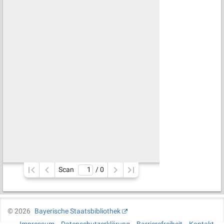
Scan
/ 
0
©
2026
Bayerische Staatsbibliothek
Impressum
Datenschutzerklärung
Barrierefreiheit
Kontakt