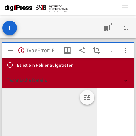
Toggl
navig
1
Mirador
TypeError: Failed to fetch
Viewer
Es ist ein Fehler aufgetreten
Technische Details