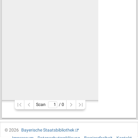
Scan
/ 
0
©
2026
Bayerische Staatsbibliothek
Impressum
Datenschutzerklärung
Barrierefreiheit
Kontakt