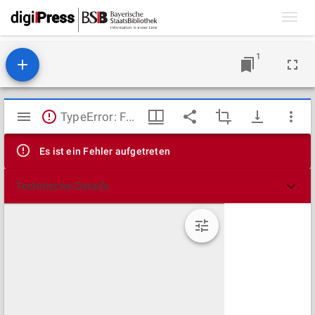
Toggl
navig
1
Mirador
TypeError: Failed to fetch
Viewer
Es ist ein Fehler aufgetreten
Technische Details