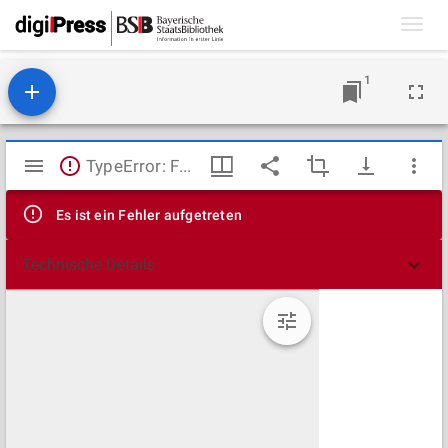
Toggl
navig
1
Mirador
TypeError: Failed to fetch
Viewer
Es ist ein Fehler aufgetreten
Technische Details