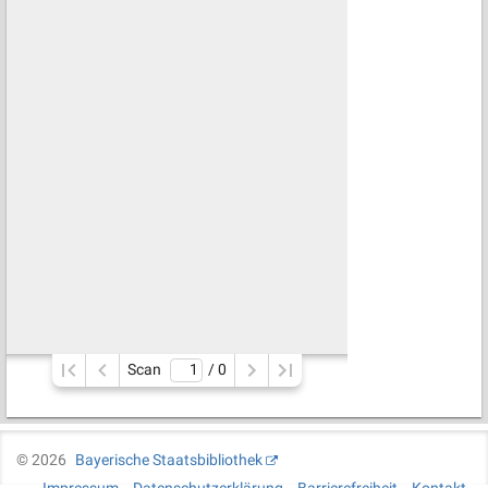
Scan
/ 
0
©
2026
Bayerische Staatsbibliothek
Impressum
Datenschutzerklärung
Barrierefreiheit
Kontakt