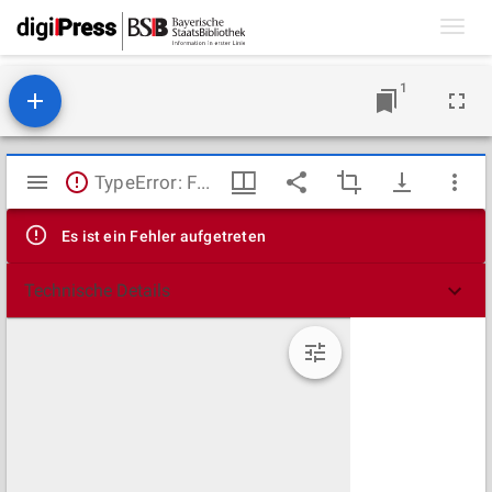
Toggl
navig
1
Mirador
TypeError: Failed to fetch
Viewer
Es ist ein Fehler aufgetreten
Technische Details