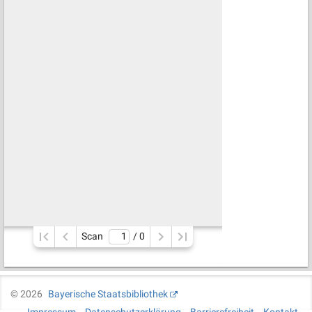
Scan
/ 
0
©
2026
Bayerische Staatsbibliothek
Impressum
Datenschutzerklärung
Barrierefreiheit
Kontakt