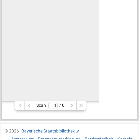
Scan
/ 
0
©
2026
Bayerische Staatsbibliothek
Impressum
Datenschutzerklärung
Barrierefreiheit
Kontakt