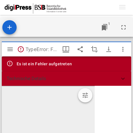
Toggl
navig
1
Mirador
TypeError: Failed to fetch
Viewer
Es ist ein Fehler aufgetreten
Technische Details