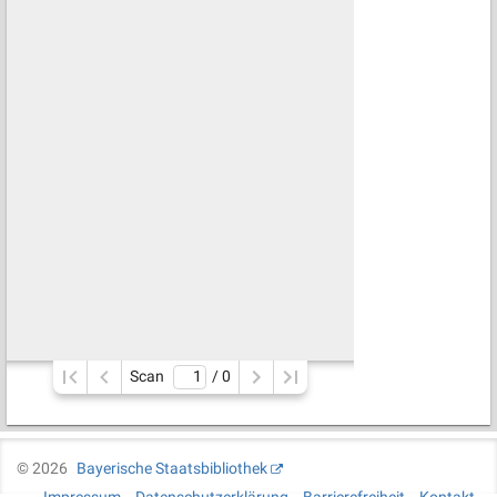
Scan
/ 
0
©
2026
Bayerische Staatsbibliothek
Impressum
Datenschutzerklärung
Barrierefreiheit
Kontakt