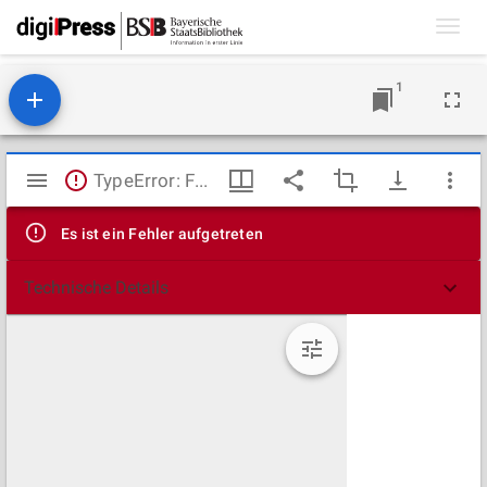
Toggl
navig
1
Mirador
TypeError: Failed to fetch
Viewer
Es ist ein Fehler aufgetreten
Technische Details