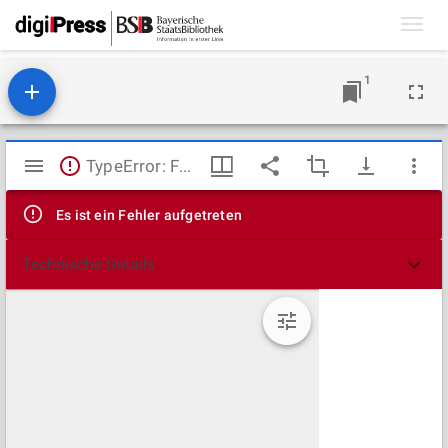
Toggl
navig
1
Mirador
TypeError: Failed to fetch
Viewer
Es ist ein Fehler aufgetreten
Technische Details