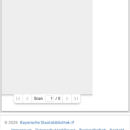
Scan
/ 
0
©
2026
Bayerische Staatsbibliothek
Impressum
Datenschutzerklärung
Barrierefreiheit
Kontakt