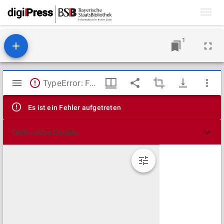
Toggl
navig
1
Mirador
TypeError: Failed to fetch
Viewer
Es ist ein Fehler aufgetreten
Technische Details