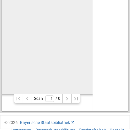
Scan
/ 
0
©
2026
Bayerische Staatsbibliothek
Impressum
Datenschutzerklärung
Barrierefreiheit
Kontakt