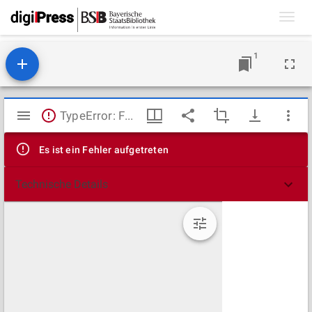
Toggl
navig
1
Mirador
TypeError: Failed to fetch
Viewer
Es ist ein Fehler aufgetreten
Technische Details