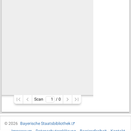
Scan
/ 
0
©
2026
Bayerische Staatsbibliothek
Impressum
Datenschutzerklärung
Barrierefreiheit
Kontakt