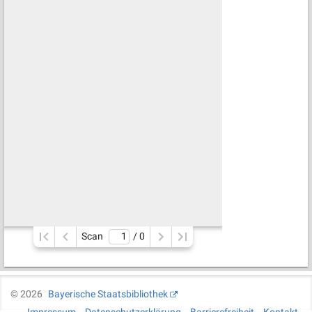
Scan
/ 
0
©
2026
Bayerische Staatsbibliothek
Impressum
Datenschutzerklärung
Barrierefreiheit
Kontakt