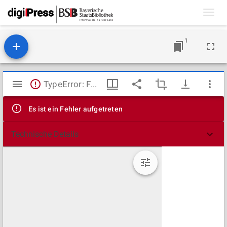
Toggl
navig
1
Mirador
TypeError: Failed to fetch
Viewer
Es ist ein Fehler aufgetreten
Technische Details