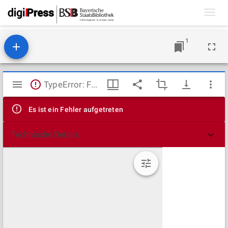
Toggl
navig
1
Mirador
TypeError: Failed to fetch
Viewer
Es ist ein Fehler aufgetreten
Technische Details