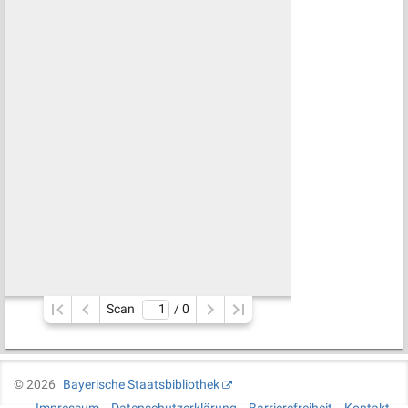
Scan
/ 
0
©
2026
Bayerische Staatsbibliothek
Impressum
Datenschutzerklärung
Barrierefreiheit
Kontakt