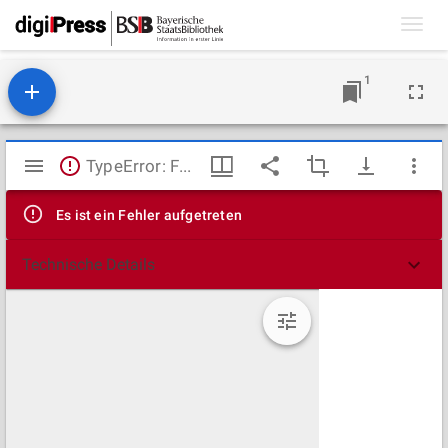
Toggl
navig
1
Mirador
TypeError: Failed to fetch
Viewer
Es ist ein Fehler aufgetreten
Technische Details