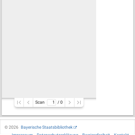
Scan
/ 
0
©
2026
Bayerische Staatsbibliothek
Impressum
Datenschutzerklärung
Barrierefreiheit
Kontakt