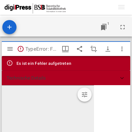
Toggl
navig
1
Mirador
TypeError: Failed to fetch
Viewer
Es ist ein Fehler aufgetreten
Technische Details