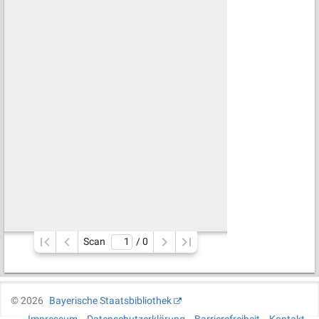
Scan
/ 
0
©
2026
Bayerische Staatsbibliothek
Impressum
Datenschutzerklärung
Barrierefreiheit
Kontakt