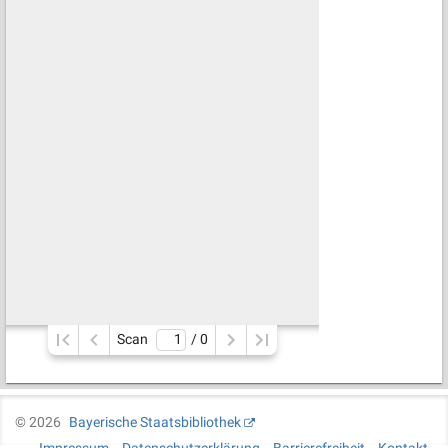
Scan
/ 
0
©
2026
Bayerische Staatsbibliothek
Impressum
Datenschutzerklärung
Barrierefreiheit
Kontakt