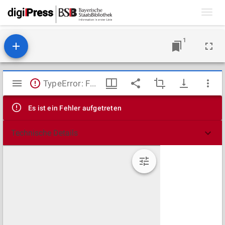
Toggl
navig
1
Mirador
TypeError: Failed to fetch
Viewer
Es ist ein Fehler aufgetreten
Technische Details