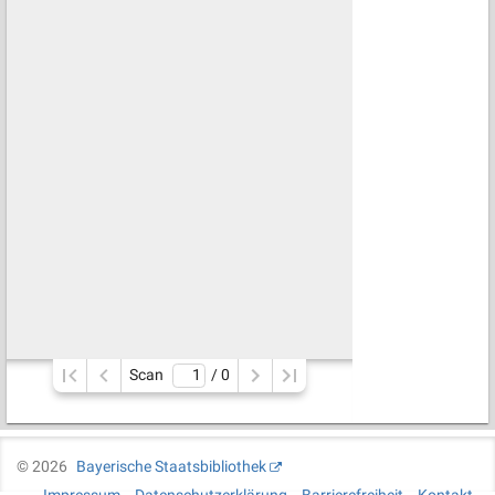
Scan
/ 
0
©
2026
Bayerische Staatsbibliothek
Impressum
Datenschutzerklärung
Barrierefreiheit
Kontakt