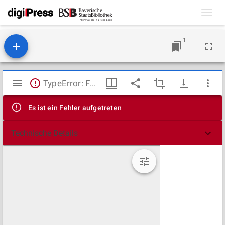
Toggl
navig
1
Mirador
TypeError: Failed to fetch
Viewer
Es ist ein Fehler aufgetreten
Technische Details