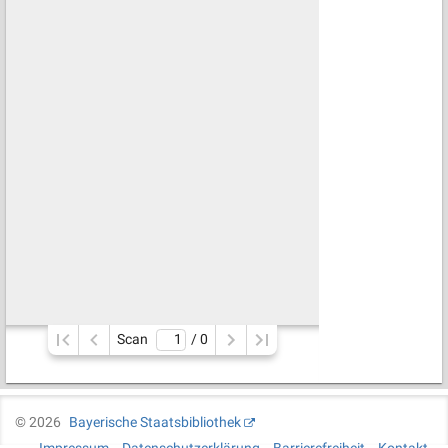
Scan
/ 
0
©
2026
Bayerische Staatsbibliothek
Impressum
Datenschutzerklärung
Barrierefreiheit
Kontakt