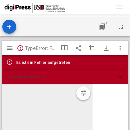
Toggl
navig
1
Mirador
TypeError: Failed to fetch
Viewer
Es ist ein Fehler aufgetreten
Technische Details