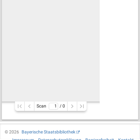
Scan
/ 
0
©
2026
Bayerische Staatsbibliothek
Impressum
Datenschutzerklärung
Barrierefreiheit
Kontakt