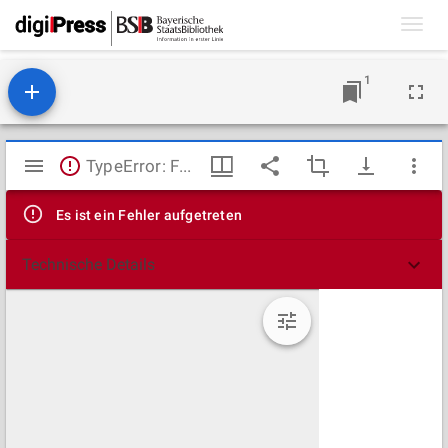
Toggl
navig
1
Mirador
TypeError: Failed to fetch
Viewer
Es ist ein Fehler aufgetreten
Technische Details