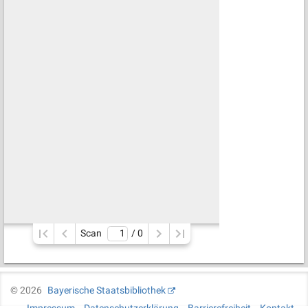
Scan
/ 
0
©
2026
Bayerische Staatsbibliothek
Impressum
Datenschutzerklärung
Barrierefreiheit
Kontakt