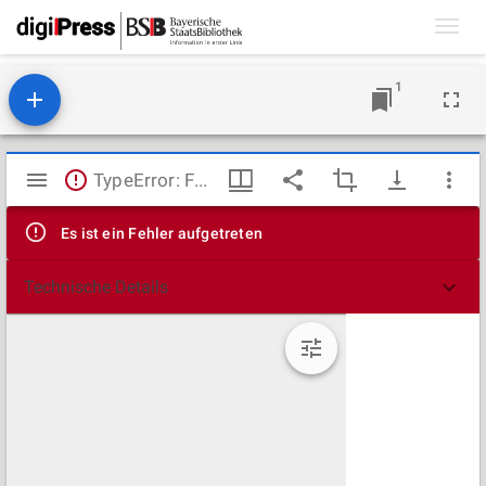
Toggl
navig
1
Mirador
TypeError: Failed to fetch
Viewer
Es ist ein Fehler aufgetreten
Technische Details