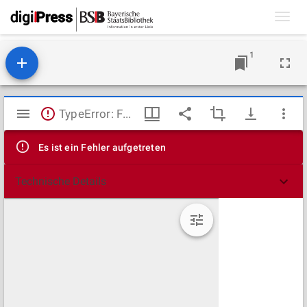
Toggl
navig
1
Mirador
TypeError: Failed to fetch
Viewer
Es ist ein Fehler aufgetreten
Technische Details