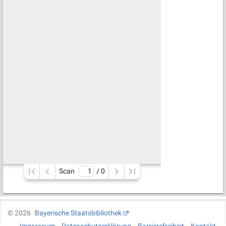
Scan
/ 
0
©
2026
Bayerische Staatsbibliothek
Impressum
Datenschutzerklärung
Barrierefreiheit
Kontakt