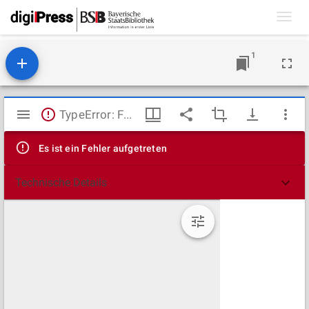
Toggl
navig
1
Mirador
TypeError: Failed to fetch
Viewer
Es ist ein Fehler aufgetreten
Technische Details