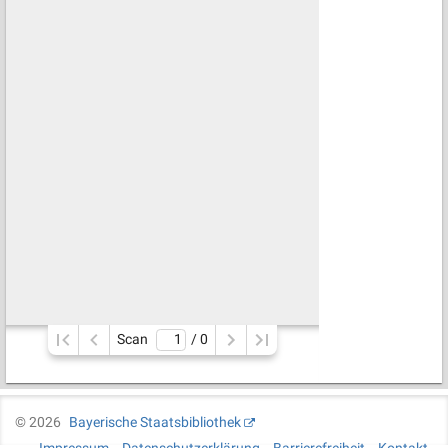
Scan
/ 
0
©
2026
Bayerische Staatsbibliothek
Impressum
Datenschutzerklärung
Barrierefreiheit
Kontakt