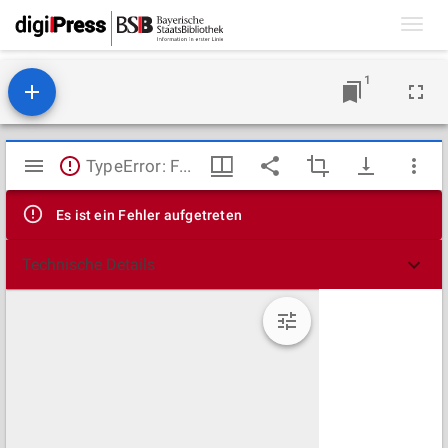
Toggl
navig
1
Mirador
TypeError: Failed to fetch
Viewer
Es ist ein Fehler aufgetreten
Technische Details