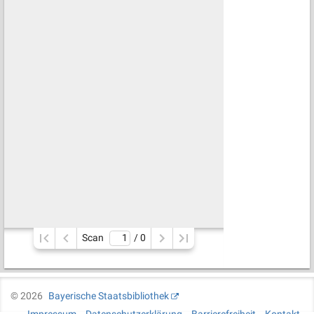
Scan
/ 
0
©
2026
Bayerische Staatsbibliothek
Impressum
Datenschutzerklärung
Barrierefreiheit
Kontakt