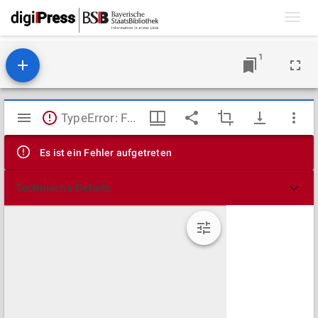
Toggl
navig
1
Mirador
TypeError: Failed to fetch
Viewer
Es ist ein Fehler aufgetreten
Technische Details