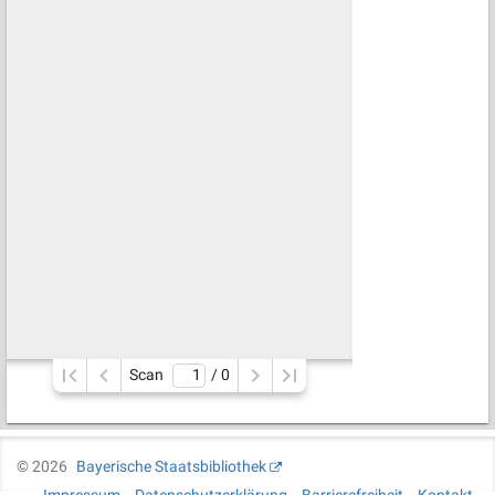
Scan
/ 
0
©
2026
Bayerische Staatsbibliothek
Impressum
Datenschutzerklärung
Barrierefreiheit
Kontakt